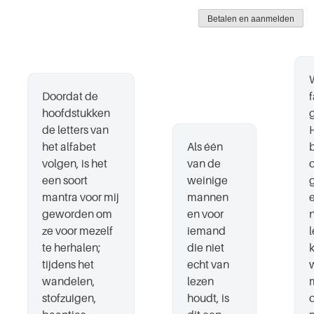
Doordat de
f
hoofdstukken
de letters van
H
het alfabet
Als één
volgen, is het
van de
een soort
weinige
mantra voor mij
mannen
geworden om
en voor
ze voor mezelf
iemand
l
te herhalen;
die niet
k
tijdens het
echt van
wandelen,
lezen
stofzuigen,
houdt, is