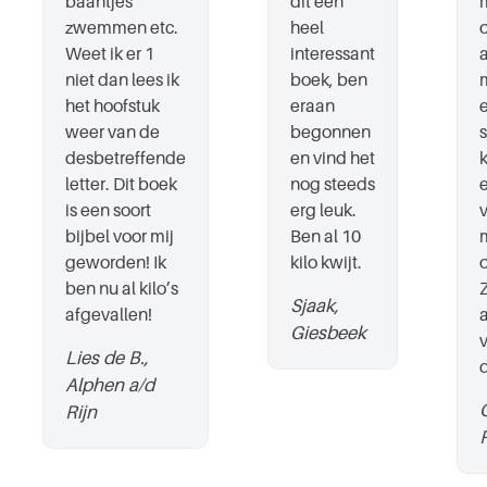
baantjes
dit een
zwemmen etc.
heel
Weet ik er 1
interessant
niet dan lees ik
boek, ben
het hoofstuk
eraan
weer van de
begonnen
desbetreffende
en vind het
letter. Dit boek
nog steeds
is een soort
erg leuk.
bijbel voor mij
Ben al 10
geworden! Ik
kilo kwijt.
ben nu al kilo’s
Sjaak,
afgevallen!
Giesbeek
Lies de B.,
d
Alphen a/d
Rijn