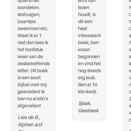
tijdens het
echt van
wandelen,
lezen
stofzuigen,
houdt, is
baantjes
dit een
zwemmen etc.
heel
Weet ik er 1
interessant
niet dan lees ik
boek, ben
het hoofstuk
eraan
weer van de
begonnen
desbetreffende
en vind het
letter. Dit boek
nog steeds
is een soort
erg leuk.
bijbel voor mij
Ben al 10
geworden! Ik
kilo kwijt.
ben nu al kilo’s
Sjaak,
afgevallen!
Giesbeek
Lies de B.,
d
Alphen a/d