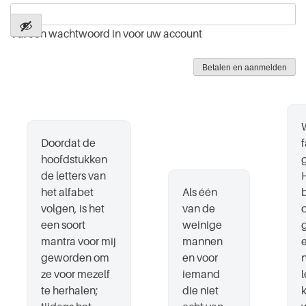
Vul een wachtwoord in voor uw account
Doordat de
f
hoofdstukken
de letters van
H
het alfabet
Als één
volgen, is het
van de
een soort
weinige
mantra voor mij
mannen
geworden om
en voor
ze voor mezelf
iemand
l
te herhalen;
die niet
k